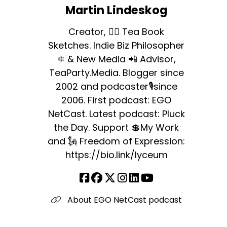
Martin Lindeskog
Creator, ✍🏻 Tea Book
Sketches. Indie Biz Philosopher
⚛️ & New Media 📲 Advisor,
TeaParty.Media. Blogger since
2002 and podcaster🎙since
2006. First podcast: EGO
NetCast. Latest podcast: Pluck
the Day. Support 💲My Work
and 🗽 Freedom of Expression:
https://bio.link/lyceum
About EGO NetCast podcast