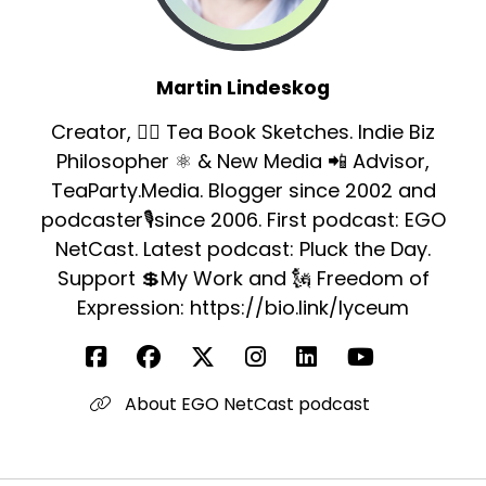
Martin Lindeskog
Creator, ✍🏻 Tea Book Sketches. Indie Biz
Philosopher ⚛️ & New Media 📲 Advisor,
TeaParty.Media. Blogger since 2002 and
podcaster🎙since 2006. First podcast: EGO
NetCast. Latest podcast: Pluck the Day.
Support 💲My Work and 🗽 Freedom of
Expression: https://bio.link/lyceum
About EGO NetCast podcast