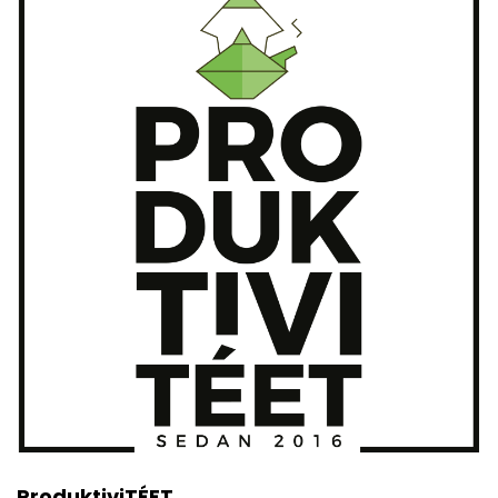
ProduktiviTÉET