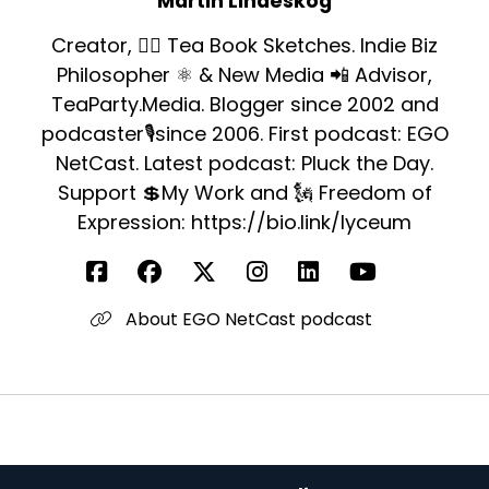
Martin Lindeskog
Creator, ✍🏻 Tea Book Sketches. Indie Biz
Philosopher ⚛️ & New Media 📲 Advisor,
TeaParty.Media. Blogger since 2002 and
podcaster🎙since 2006. First podcast: EGO
NetCast. Latest podcast: Pluck the Day.
Support 💲My Work and 🗽 Freedom of
Expression: https://bio.link/lyceum
About EGO NetCast podcast