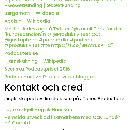
- GoGetFunding | GoGetFunding
Bergamott – Wikipedia
Apelsin – Wikipedia
Martin Lindeskog på Twitter: "@zanoii Tack för din
"kundrecension"!? ;) @Produktiviteet CC:
@gustaphzon #poddradio #podcast
#produktivitet #te https://t.co/3HWSusP1TC"
Podcasters.se
Hjärnskakning – Wikipedia
Svenska Podcastpriset 2016
Podcast-arkiv - Produktivitetsbloggen
Kontakt och cred
Jingle skapad av Jim Jonsson på JTunes Productions
Logo av Kjell Högvik Hansson
Hemsida utvecklad i samarbete med Cay Lundén
på ComArt